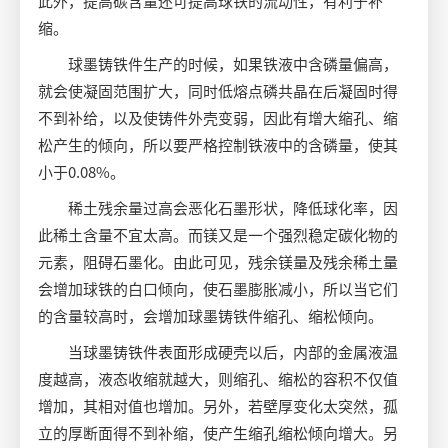
此外，提高碳含量还可提高球铁的流动性，有利于补
缩。
球墨铸铁件生产的时候，如果铁液中含磷量偏高，
就会使凝固范围扩大，同时低熔点磷共晶在后凝固时得
不到补给，以及使铸件外壳变弱，因此有增大缩孔、缩
松产生的倾向，所以要严格控制铁液中的含磷量，使其
小于0.08%。
稀土残余量过高会恶化石墨形状，降低球化率，因
此稀土含量不宜太高。而镁又是一个强烈稳定碳化物的
元素，阻碍石墨化。由此可见，残余镁量及残余稀土量
会增加球铁的白口倾向，使石墨膨胀减小，所以当它们
的含量较高时，会增加球墨铸铁件缩孔、缩松倾向。
当球墨铸铁件表面形成硬壳以后，内部的金属液温
度越高，液态收缩就越大，则缩孔、缩松的容积不仅值
增加，其相对值也增加。另外，若壁厚变化太突然，孤
立的厚断面得不到补缩，使产生缩孔缩松倾向增大。另